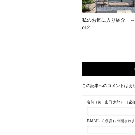
私のお気に入り紹介 ～
ol.2
この記事へのコメントはあ
名前（例：山田 太郎）
( 必須
E-MAIL
( 必須 ) - 公開され