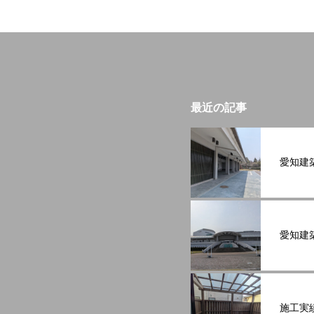
最近の記事
愛知建
愛知建
施工実